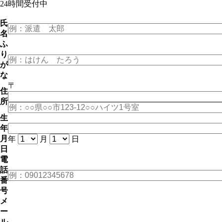
24時間受付中
氏
名
ふ
り
が
な
〒
住
所
生
年
月
年
月
日
日
電
話
番
号
メ
ー
ル